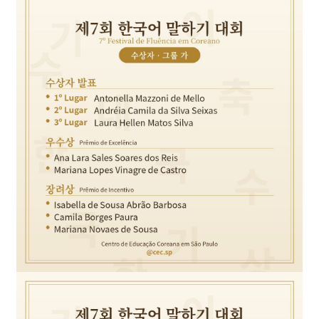
교육원 연혁 및 현황
한국어교실
한글학교
유학 및 취업
주요업무소개
한국어채택교
한글학교 소개
유학 및 취업
알림마당
위치 및 연락처
TOPIK
한글학교 공지사항
유학 및 취업 정보 안내
알림마당
한국어
한국문화교실
한글학교 행사 사진
한국유학
공지사항
한국어
자료실
모국유학
보도자료
한국어
유학자료
행사사진
Português
현지 교육제도 소개