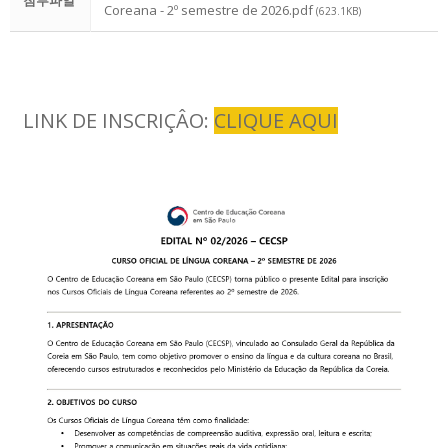
교육원 연혁 및 현황
첨부파일
한국어교실
한글학교
유학 및 취업
Coreana - 2º semestre de 2026.pdf
(623.1KB)
주요업무소개
한국어채택교
한글학교 소개
유학 및 취업
알림마당
위치 및 연락처
TOPIK
한글학교 공지사항
유학 및 취업 정보 안내
알림마당
한국어
LINK DE INSCRIÇÂO:
CLIQUE AQUI
한국문화교실
한글학교 행사 사진
한국유학
공지사항
한국어
자료실
모국유학
보도자료
한국어
유학자료
행사사진
Português
현지 교육제도 소개