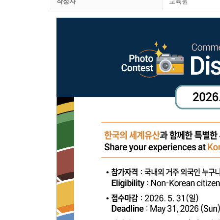
작성자
교육원
교육원 소개
한국어
교육원장 인
한국어
한글학교
교육원 연혁 
한국어교실
한글학교
유학 및 취업
주요업무소개
한국어채택교
한글학교 소
유학 및 취업
알림마당
위치 및 연락
TOPIK
한글학교 공
유학 및 취업
알림마당
한국어
한국문화교실
한글학교 행사
한국유학
공지사항
한국어
자료실
모국유학
보도자료
한국어
유학자료
행사사진
Portuguê
현지 교육제도