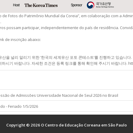
 de Fotos do Patrimônio Mundial da Coreia”, em colaboração com a Admini
.
eiros possam participar, independentemente do país de residência. Conv
nk de inscrição abaixo:
을 널리 알리기 위한 ‘한국의 세계유산 포토 콘테스트’를 진행하고 있습니다.
 바랍니다. 자세한 조건은 등록 링크를 통해 확인해 주시기 바랍니다. https://f
 de Admissões Universidade Nacional de Seul 2026 no Brasil
- Feriado 1/5/2026
Copyright © 2026 O Centro de Educação Coreana em São Paulo