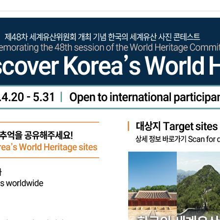
사말
및 현황
개
처
지사항
 정보 안내
 사진
s
 소개