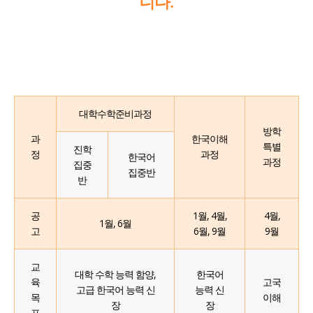
니다.
교육원 연혁 및 현황
한국어교실
한글학교
유학 및 취업
주요업무소개
한국어채택교
한글학교 소개
유학 및 취업
알림마당
K-HED
위치 및 연락처
TOPIK
한글학교 공지사항
유학 및 취업 정보 안내
알림마당
(Korea Homeland EDucation Program)
한국어
한국문화교실
한글학교 행사 사진
한국유학
공지사항
한국어
자료실
모국유학
보도자료
대학수학준비과정
한국어
방학
과
한국이해
유학자료
행사사진
Português
특별
진학
정
과정
한국어
과정
집중
현지 교육제도 소개
집중반
반
공
1월, 4월,
4월,
1월, 6월
고
6월, 9월
9월
교
대학 수학 능력 함양,
한국어
육
고국
고급 한국어 능력 신
능력 신
목
이해
장
장
표