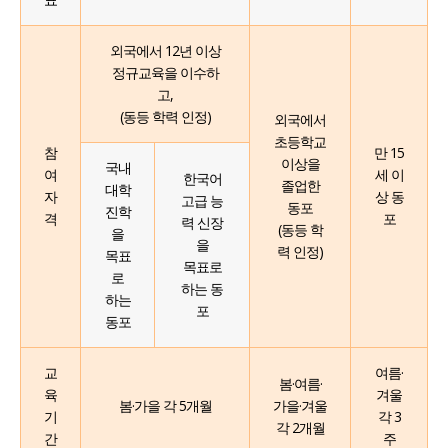
외국에서 12년 이상
정규교육을 이수하
고,
(동등 학력 인정)
외국에서
초등학교
참
만 15
이상을
국내
여
세 이
한국어
졸업한
대학
자
상 동
고급 능
동포
진학
격
포
력 신장
(동등 학
을
을
력 인정)
목표
목표로
로
하는 동
하는
포
동포
교
여름·
봄·여름·
육
겨울
봄·가을 각 5개월
가을·겨울
기
각 3
각 2개월
간
주