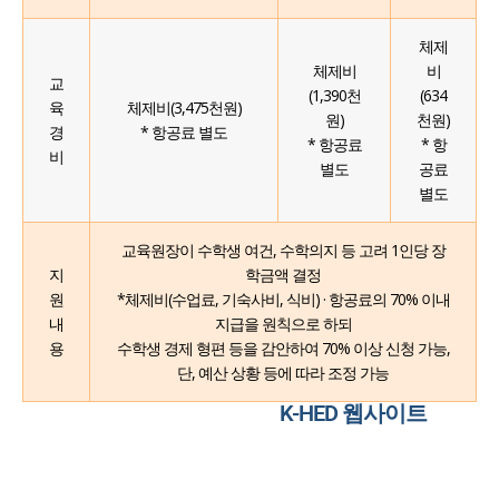
체제
체제비
비
교
(1,390천
(634
육
체제비(3,475천원)
원)
천원)
경
* 항공료 별도
* 항공료
* 항
비
별도
공료
별도
교육원장이 수학생 여건, 수학의지 등 고려 1인당 장
지
학금액 결정
원
*체제비(수업료, 기숙사비, 식비) · 항공료의 70% 이내
내
지급을 원칙으로 하되
용
수학생 경제 형편 등을 감안하여 70% 이상 신청 가능,
단, 예산 상황 등에 따라 조정 가능
K-HED 웹사이트