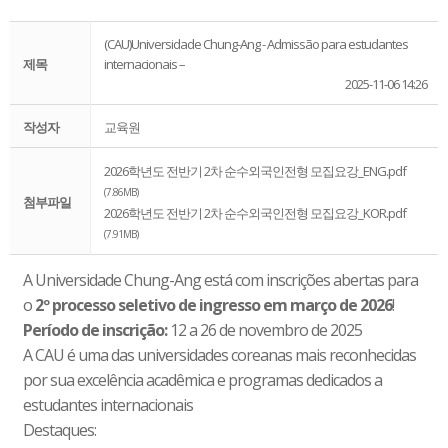
(CAU)Universidade Chung-Ang - Admissão para estudantes
제목
internacionais –
2025-11-06 14:26
작성자
교육원
2026학년도 전반기 2차 순수외국인전형 모집요강_ENG.pdf
(7.86MB)
첨부파일
2026학년도 전반기 2차 순수외국인전형 모집요강_KOR.pdf
(7.91MB)
A Universidade Chung-Ang está com inscrições abertas para
o
2º processo seletivo de ingresso em março de 2026
!
Período de inscrição:
12 a 26 de novembro de 2025
A CAU é uma das universidades coreanas mais reconhecidas
por sua excelência acadêmica e programas dedicados a
estudantes internacionais
Destaques: