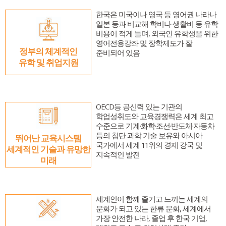
교육원 연혁 및 현황
한국어교실
한글학교
유학 및 취업
한국은 미국이나 영국 등 영어권 나라나
주요업무소개
한국어채택교
한글학교 소개
유학 및 취업
알림마당
일본 등과 비교해 학비나 생활비 등 유학
비용이 적게 들며, 외국인 유학생을 위한
위치 및 연락처
TOPIK
한글학교 공지사항
유학 및 취업 정보 안내
알림마당
한국어
영어전용강좌 및 장학제도가 잘
정부의 체계적인
준비되어 있음
한국문화교실
한글학교 행사 사진
한국유학
유학 및 취업지원
공지사항
한국어
자료실
모국유학
보도자료
한국어
유학자료
행사사진
Português
OECD등 공신력 있는 기관의
학업성취도와 교육경쟁력은 세계 최고
현지 교육제도 소개
수준으로 기계·화학·조선·반도체·자동차
등의 첨단 과학 기술 보유와 아시아
뛰어난 교육시스템
국가에서 세계 11위의 경제 강국 및
세계적인 기술과 유망한
지속적인 발전
미래
세계인이 함께 즐기고 느끼는 세계의
문화가 되고 있는 한류 문화, 세계에서
가장 안전한 나라, 졸업 후 한국 기업,