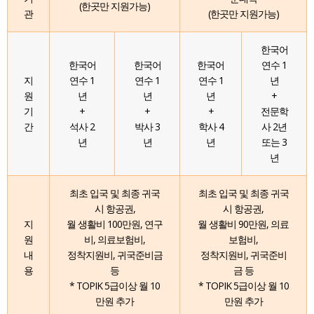
(한곳만 지원가능)
관
(한곳만 지원가능)
한국어
한국어
한국어
한국어
연수 1
지
연수 1
연수 1
연수 1
년
원
년
년
년
+
기
+
+
+
전문학
간
석사 2
박사 3
학사 4
사 2년
년
년
년
또는 3
년
최초 입국 및 최종 귀국
최초 입국 및 최종 귀국
시 항공권,
시 항공권,
지
월 생활비 100만원, 연구
월 생활비 90만원, 의료
원
비, 의료보험비,
보험비,
내
정착지원비, 귀국준비금
정착지원비, 귀국준비
용
등
금 등
* TOPIK 5급이상 월 10
* TOPIK 5급이상 월 10
만원 추가
만원 추가