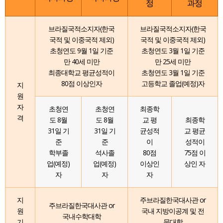
정
과정
브라질국적소지자(한국
브라질국적소지자(한국
국적 및 이중국적 제외)
국적 및 이중국적 제외)
초청연도 9월 1일 기준
초청연도 3월 1일 기준
만 40세 미만
만 25세 미만
최종대학교 평균성적이
초청연도 3월 1일 기준
80점 이상인자
고등학교 졸업(예정)자
지
원
자
초청연
초청연
최종학
격
도 8월
도 8월
교 평
최종학
31일 기
31일 기
균성적
교 평균
준
준
이
성적이
학부졸
석사졸
80점
75점 이
업(예정)
업(예정)
이상인
상인 자
자
자
자
지
주브라질한국대사관 or
주브라질한국대사관 or
원
국내 지방이공계 및 전
국내수학대학
기
문대학