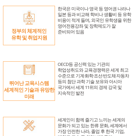
교육원 연혁 및 현황
한국어교실
한글학교
유학 및 취업
한국은 미국이나 영국 등 영어권 나라나
주요업무소개
한국어채택교
한글학교 소개
유학 및 취업
알림마당
일본 등과 비교해 학비나 생활비 등 유학
비용이 적게 들며, 외국인 유학생을 위한
위치 및 연락처
TOPIK
한글학교 공지사항
유학 및 취업 정보 안내
알림마당
한국어
영어전용강좌 및 장학제도가 잘
정부의 체계적인
준비되어 있음
한국문화교실
한글학교 행사 사진
한국유학
유학 및 취업지원
공지사항
한국어
자료실
모국유학
보도자료
한국어
유학자료
행사사진
Português
OECD등 공신력 있는 기관의
학업성취도와 교육경쟁력은 세계 최고
현지 교육제도 소개
수준으로 기계·화학·조선·반도체·자동차
등의 첨단 과학 기술 보유와 아시아
뛰어난 교육시스템
국가에서 세계 11위의 경제 강국 및
세계적인 기술과 유망한
지속적인 발전
미래
세계인이 함께 즐기고 느끼는 세계의
문화가 되고 있는 한류 문화, 세계에서
가장 안전한 나라, 졸업 후 한국 기업,