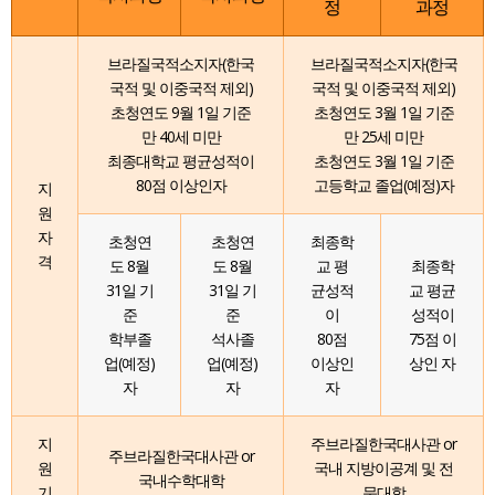
정
과정
브라질국적소지자(한국
브라질국적소지자(한국
국적 및 이중국적 제외)
국적 및 이중국적 제외)
초청연도 9월 1일 기준
초청연도 3월 1일 기준
만 40세 미만
만 25세 미만
최종대학교 평균성적이
초청연도 3월 1일 기준
80점 이상인자
고등학교 졸업(예정)자
지
원
자
초청연
초청연
최종학
격
도 8월
도 8월
교 평
최종학
31일 기
31일 기
균성적
교 평균
준
준
이
성적이
학부졸
석사졸
80점
75점 이
업(예정)
업(예정)
이상인
상인 자
자
자
자
지
주브라질한국대사관 or
주브라질한국대사관 or
원
국내 지방이공계 및 전
국내수학대학
기
문대학