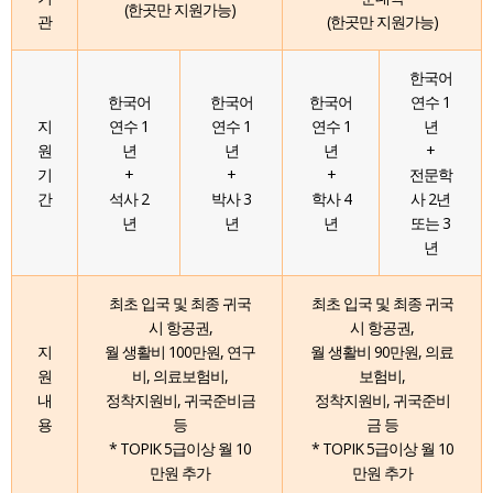
(한곳만 지원가능)
관
(한곳만 지원가능)
한국어
한국어
한국어
한국어
연수 1
지
연수 1
연수 1
연수 1
년
원
년
년
년
+
기
+
+
+
전문학
간
석사 2
박사 3
학사 4
사 2년
년
년
년
또는 3
년
최초 입국 및 최종 귀국
최초 입국 및 최종 귀국
시 항공권,
시 항공권,
지
월 생활비 100만원, 연구
월 생활비 90만원, 의료
원
비, 의료보험비,
보험비,
내
정착지원비, 귀국준비금
정착지원비, 귀국준비
용
등
금 등
* TOPIK 5급이상 월 10
* TOPIK 5급이상 월 10
만원 추가
만원 추가