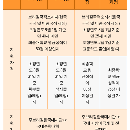
정
과정
브라질국적소지자(한국
브라질국적소지자(한국
국적 및 이중국적 제외)
국적 및 이중국적 제외)
초청연도 9월 1일 기준
초청연도 3월 1일 기준
만 40세 미만
만 25세 미만
최종대학교 평균성적이
초청연도 3월 1일 기준
80점 이상인자
고등학교 졸업(예정)자
지
원
자
초청연
초청연
최종학
격
도 8월
도 8월
교 평
최종학
31일 기
31일 기
균성적
교 평균
준
준
이
성적이
학부졸
석사졸
80점
75점 이
업(예정)
업(예정)
이상인
상인 자
자
자
자
지
주브라질한국대사관 or
주브라질한국대사관 or
원
국내 지방이공계 및 전
국내수학대학
기
문대학