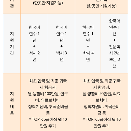
(한곳만 지원가능)
관
(한곳만 지원가능)
한국어
한국어
한국어
한국어
연수 1
지
연수 1
연수 1
연수 1
년
원
년
년
년
+
기
+
+
+
전문학
간
석사 2
박사 3
학사 4
사 2년
년
년
년
또는 3
년
최초 입국 및 최종 귀국
최초 입국 및 최종 귀국
시 항공권,
시 항공권,
지
월 생활비 100만원, 연구
월 생활비 90만원, 의료
원
비, 의료보험비,
보험비,
내
정착지원비, 귀국준비금
정착지원비, 귀국준비
용
등
금 등
* TOPIK 5급이상 월 10
* TOPIK 5급이상 월 10
만원 추가
만원 추가