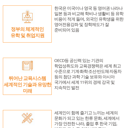
교육원 연혁 및 현황
한국어교실
한글학교
유학 및 취업
한국은 미국이나 영국 등 영어권 나라나
주요업무소개
한국어채택교
한글학교 소개
유학 및 취업
알림마당
일본 등과 비교해 학비나 생활비 등 유학
비용이 적게 들며, 외국인 유학생을 위한
위치 및 연락처
TOPIK
한글학교 공지사항
유학 및 취업 정보 안내
알림마당
한국어
영어전용강좌 및 장학제도가 잘
정부의 체계적인
준비되어 있음
한국문화교실
한글학교 행사 사진
한국유학
유학 및 취업지원
공지사항
한국어
자료실
모국유학
보도자료
한국어
유학자료
행사사진
Português
OECD등 공신력 있는 기관의
학업성취도와 교육경쟁력은 세계 최고
현지 교육제도 소개
수준으로 기계·화학·조선·반도체·자동차
등의 첨단 과학 기술 보유와 아시아
뛰어난 교육시스템
국가에서 세계 11위의 경제 강국 및
세계적인 기술과 유망한
지속적인 발전
미래
세계인이 함께 즐기고 느끼는 세계의
문화가 되고 있는 한류 문화, 세계에서
가장 안전한 나라, 졸업 후 한국 기업,