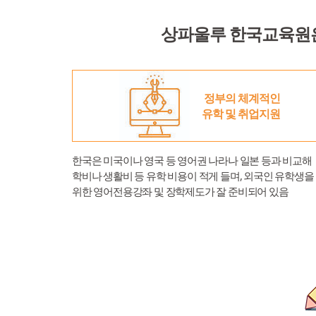
교육원 소개
한국어
상파울루 한국교육원은
교육원장 인사
한국어
한글학교
교육원 연혁 및
한국어교실
한글학교
유학 및 취업
정부의 체계적인
주요업무소개
한국어채택교
한글학교 소개
유학 및 취업
알림마당
유학 및 취업지원
위치 및 연락처
TOPIK
한글학교 공지
유학 및 취업 
알림마당
한국어
한국문화교실
한글학교 행사
한국유학
한국은 미국이나 영국 등 영어권 나라나 일본 등과 비교해
공지사항
한국어
학비나 생활비 등 유학 비용이 적게 들며, 외국인 유학생을
자료실
모국유학
보도자료
한국어
위한 영어전용강좌 및 장학제도가 잘 준비되어 있음
유학자료
행사사진
Português
현지 교육제도