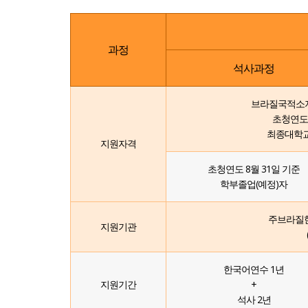
과정
석사과정
브라질국적소지
초청연도 
최종대학교
지원자격
초청연도 8월 31일 기준
학부졸업(예정)자
주브라질한
지원기관
한국어연수 1년
지원기간
+
석사 2년