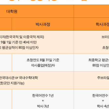
대학원
박사과정
학사과
자(한국국적 및 이중국적 제외)
브라
9월 1일 기준 만 40세 미만
 평균성적이 80점 이상인자
초청
초청연도 8월 31일 기준
최종학교 평균
석사졸업(예정)자
80점 이상인
국대사관 or 국내수학대학
주브라질
(한곳만 지원가능)
한국어연수 1년
한국어연수 
+
+
박사 3년
학사 4년