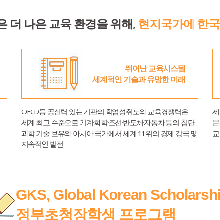
 더 나은 교육 환경을 위해,
현지국가에 한국
말
 현황
뛰어난 교육시스템
세계적인 기술과 유망한 미래
사항
정보 안내
 사진
OECD등 공신력 있는 기관의 학업성취도와 교육경쟁력은
세
세계 최고 수준으로 기계·화학·조선·반도체·자동차 등의 첨단
문
과학 기술 보유와 아시아 국가에서 세계 11위의 경제 강국 및
교
지속적인 발전
 소개
GKS, Global Korean Scholarsh
정부초청장학생 프로그램