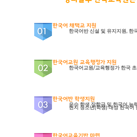
교육원 소개
한국어
교육원장 인
한국어
한글학교
한국어 채택교 지원
한국어반 신설 및 유지지원, 한
교육원 연혁 
한국어교실
한글학교
유학 및 취업
주요업무소개
한국어채택교
한글학교 소
유학 및 취업
알림마당
위치 및 연락
TOPIK
한글학교 공
유학 및 취업
알림마당
한국어
한국어교원 교육행정가 지원
한국어교원/교육행정가 한국 초청
한국문화교실
한글학교 행사
한국유학
공지사항
한국어
자료실
모국유학
보도자료
한국어
유학자료
행사사진
Portuguê
한국어반 학생지원
우수 학생 장학금 및 한국어 능
현지 교육제도
현지 청소년(학생) 대상 한국어 
한국어교육기반 마련