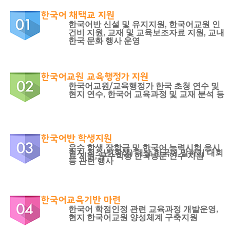
교육원 연혁 및 현황
한국어교실
한글학교
유학 및 취업
한국어 채택교 지원
주요업무소개
한국어채택교
한글학교 소개
유학 및 취업
알림마당
한국어반 신설 및 유지지원, 한국어교원 인
건비 지원, 교재 및 교육보조자료 지원, 교내
위치 및 연락처
TOPIK
한국 문화 행사 운영
한글학교 공지사항
유학 및 취업 정보 안내
알림마당
한국어
한국문화교실
한글학교 행사 사진
한국유학
공지사항
한국어
한국어교원 교육행정가 지원
자료실
모국유학
보도자료
한국어
한국어교원/교육행정가 한국 초청 연수 및
현지 연수, 한국어 교육과정 및 교재 분석 등
유학자료
행사사진
Português
현지 교육제도 소개
한국어반 학생지원
우수 학생 장학금 및 한국어 능력시험 응시
현지 청소년(학생) 대상 한국어 말하기 대회
료 지원, 우수학생 한국방문 연수 지원
등 관련 행사
한국어교육기반 마련
한국어 학점인정 관련 교육과정 개발운영,
현지 한국어교원 양성체계 구축지원