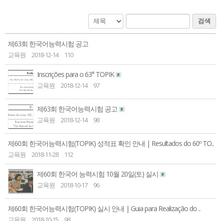
교육원 연혁 및 현황
한국어교실
한글학교
유학 및 취업
주요업무소개
한국어채택교
한글학교 소개
유학 및 취업
알림마당
검색
위치 및 연락처
TOPIK
한글학교 공지사항
유학 및 취업 정보 안내
알림마당
한국어
제63회 한국어능력시험 공고
교육원
2018-12-14
110
한국문화교실
한글학교 행사 사진
한국유학
공지사항
한국어
Inscrições para o 63° TOPIK
자료실
모국유학
보도자료
한국어
교육원
2018-12-14
97
유학자료
행사사진
Português
제63회 한국어능력시험 공고
현지 교육제도 소개
교육원
2018-12-14
98
제60회 한국어능력시험(TOPIK) 성적표 확인 안내 | Resultados do 60º TO..
교육원
2018-11-28
112
제60회 한국어 능력시험 10월 20일(토) 실시
교육원
2018-10-17
96
제60회 한국어능력시험(TOPIK) 실시 안내 | Guia para Realização do ..
교육원
2018-10-15
98