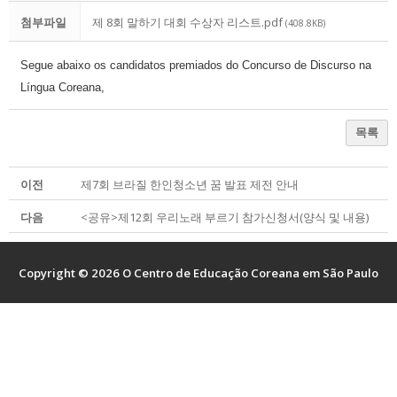
교육원 연혁 및 현황
한국어교실
한글학교
유학 및 취업
첨부파일
제 8회 말하기 대회 수상자 리스트.pdf
(408.8KB)
주요업무소개
한국어채택교
한글학교 소개
유학 및 취업
알림마당
Segue abaixo os candidatos premiados do Concurso de Discurso na
위치 및 연락처
TOPIK
한글학교 공지사항
유학 및 취업 정보 안내
알림마당
한국어
Língua Coreana,
한국문화교실
한글학교 행사 사진
한국유학
공지사항
한국어
목록
자료실
모국유학
보도자료
한국어
유학자료
행사사진
Português
이전
제7회 브라질 한인청소년 꿈 발표 제전 안내
현지 교육제도 소개
다음
<공유>제12회 우리노래 부르기 참가신청서(양식 및 내용)
Copyright © 2026 O Centro de Educação Coreana em São Paulo