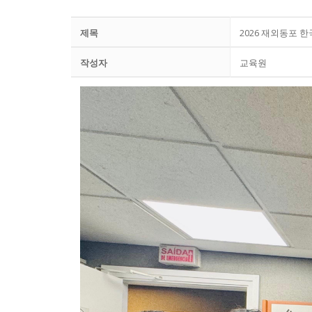
교육원 소개
한국어
제목
2026 재외동포 한국
교육원장 인
한국어
한글학교
작성자
교육원
교육원 연혁 
한국어교실
한글학교
유학 및 취업
주요업무소개
한국어채택교
한글학교 소
유학 및 취업
알림마당
위치 및 연락
TOPIK
한글학교 공
유학 및 취업
알림마당
한국어
한국문화교실
한글학교 행사
한국유학
공지사항
한국어
자료실
모국유학
보도자료
한국어
유학자료
행사사진
Portuguê
현지 교육제도