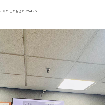
 대학 입학설명회 (26.4.27)
사말
및 현황
개
처
지사항
 정보 안내
 사진
s
 소개