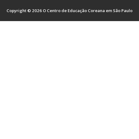
História e estabelecimento do CECSP
Aulas de língua coreana
Escolas de Coreano
Intercâmbio E Emprego
Copyright © 2026 O Centro de Educação Coreana em São Paulo
Principais Atividades
Escolas Conveniadas
Apresentação das Escolas de Coreano
Intercâmbio e Emprego
Notificação
Endereço e contato
TOPIK
Notícias das Escolas de Coreano
Info. Intercâmbio e Emprego
Notificação
Português
Aulas Culturais
Fotos de Eventos das Escolas de Coreano
Intercâmbio e Programa de treinamento na Coreia
Anúncio
Português
Materiais para estudar
Intercâmbio e programas de treinamento para
Materiais
한국어
descendentes coreanos
Galeria de fotos
Português
Material de Intercâmbio
Sistema educacional local