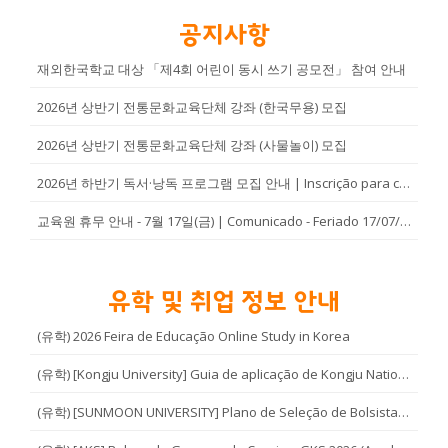
교육원 연혁 및 현황
한국어교실
한글학교
유학 및 취업
공지사항
주요업무소개
한국어채택교
한글학교 소개
유학 및 취업
알림마당
재외한국학교 대상 「제4회 어린이 동시 쓰기 공모전」 참여 안내
위치 및 연락처
TOPIK
한글학교 공지사항
유학 및 취업 정보 안내
알림마당
한국어
2026년 상반기 전통문화교육단체 강좌 (한국무용) 모집
한국문화교실
한글학교 행사 사진
한국유학
공지사항
한국어
2026년 상반기 전통문화교육단체 강좌 (사물놀이) 모집
자료실
모국유학
보도자료
한국어
2026년 하반기 독서·낭독 프로그램 모집 안내 | Inscrição para curso de Leitura e Declamação – 2º semestre de 2026
유학자료
행사사진
Português
교육원 휴무 안내 - 7월 17일(금) | Comunicado - Feriado 17/07/2026
현지 교육제도 소개
유학 및 취업 정보 안내
(유학) 2026 Feira de Educação Online Study in Korea
(유학) [Kongju University] Guia de aplicação de Kongju National University - outono 2026
(유학) [SUNMOON UNIVERSITY] Plano de Seleção de Bolsistas Internacionais por País – Semestre de Outono de 2026