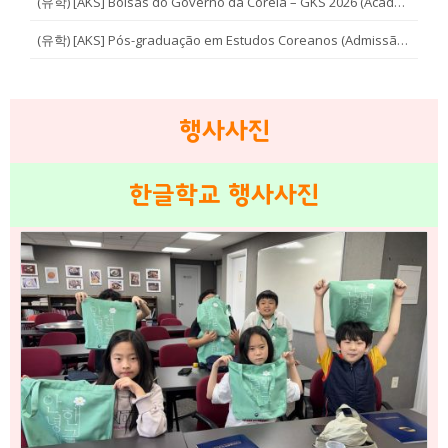
(유학) [AKS] Bolsas do Governo da Coreia – GKS 2026 (Academy of Korean Studies)
(유학) [AKS] Pós-graduação em Estudos Coreanos (Admissão 2026 – Segundo semestre)
행사사진
한글학교 행사사진